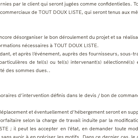
ies par le client qui seront jugées comme confidentielles. To
 commerciaux de TOUT DOUX LISTE, qui seront tenus aux même
 encore désorganiser le bon déroulement du projet et sa réali
 informations nécessaires à TOUT DOUX LISTE.
endant, et après l’événement, auprès des fournisseurs, sous-t
articulières de tel(s) ou tel(s) intervenant(s) sélectionné(s)
alité des sommes dues..
aires d’intervention définis dans le devis / bon de commande
e déplacement et éventuellement d’hébergement seront en suppl
aitaire selon la charge de travail induite par la modificatio
 ; il peut les accepter en l’état, en demander toute modifi
 sans avoir à en préciser les motifs. Dans ce dernier cas, 