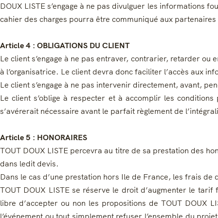
DOUX LISTE s’engage à ne pas divulguer les informations fourn
cahier des charges pourra être communiqué aux partenaires
Article 4 : OBLIGATIONS DU CLIENT
Le client s’engage à ne pas entraver, contrarier, retarder ou
à l’organisatrice. Le client devra donc faciliter l’accès aux
Le client s’engage à ne pas intervenir directement, avant, p
Le client s’oblige à respecter et à accomplir les conditions p
s’avérerait nécessaire avant le parfait règlement de l’intégr
Article 5 : HONORAIRES
TOUT DOUX LISTE percevra au titre de sa prestation des honor
dans ledit devis.
Dans le cas d’une prestation hors Ile de France, les frais d
TOUT DOUX LISTE se réserve le droit d’augmenter le tarif forf
libre d’accepter ou non les propositions de TOUT DOUX LISTE
l’événement ou tout simplement refuser l’ensemble du projet