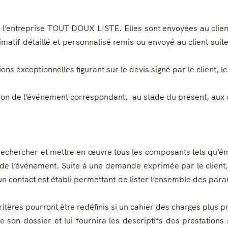
r l’entreprise TOUT DOUX LISTE. Elles sont envoyées au clie
atif détaillé et personnalisé remis ou envoyé au client suite
ns exceptionnelles figurant sur le devis signé par le client, l
n de l’événement correspondant, au stade du présent, aux cri
hercher et mettre en œuvre tous les composants tels qu’émi
n de l’événement. Suite à une demande exprimée par le clien
 contact est établi permettant de lister l’ensemble des param
res pourront être redéfinis si un cahier des charges plus pré
son dossier et lui fournira les descriptifs des prestations 