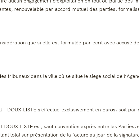
re aucun engagement d’exploitation en tout ou partie des im
entes, renouvelable par accord mutuel des parties, formalis
sidération que si elle est formulée par écrit avec accusé de 
 des tribunaux dans la ville où se situe le siège social de l’A
OUT DOUX LISTE s’effectue exclusivement en Euros, soit par 
UT DOUX LISTE est, sauf convention exprès entre les Parties,
t total sur présentation de la facture au jour de la signature