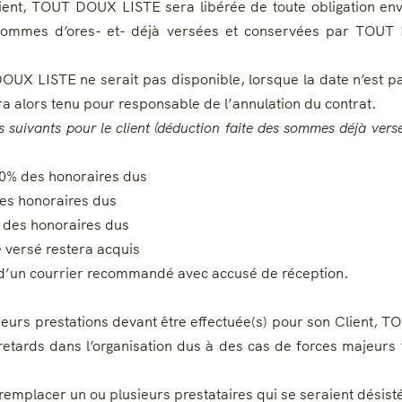
ient, TOUT DOUX LISTE sera libérée de toute obligation enve
mmes d’ores- et- déjà versées et conservées par TOUT DOU
DOUX LISTE ne serait pas disponible, lorsque la date n’est pa
sera alors tenu pour responsable de l’annulation du contrat.
frais suivants pour le client (déduction faite des sommes déjà v
00% des honoraires dus
es honoraires dus
 des honoraires dus
 versé restera acquis
oi d’un courrier recommandé avec accusé de réception.
urs prestations devant être effectuée(s) pour son Client, T
retards dans l’organisation dus à des cas de forces majeurs 
mplacer un ou plusieurs prestataires qui se seraient désist