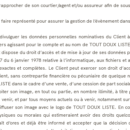
pprocher de son courtier/agent et/ou assureur afin de sousc
ire représenté pour assurer la gestion de l’évènement dans 
ivulguer les données personnelles nominatives du Client 
rs agissant pour le compte et au nom de TOUT DOUX LISTE ou 
lient dispose du droit d’accès et de mise à jour de ses donnée
 du 6 janvier 1978 relative à l’informatique, aux fichiers e
 exactes et complètes. Le Client peut exercer son droit d’
ient, sans contrepartie financière ou pécuniaire de quelqu
ISTE dans le cadre d’une vente, d’une cession de part sociale
ploiter son image, en tout ou partie, en nombre illimité, à tit
 à venir, et par tous moyens actuels ou à venir, notamment 
à diffuser son image avec le logo de TOUT DOUX LISTE. En c
iques ou morales qui estimeraient avoir des droits quelconq
aît d’ores et déjà être informé et accepter que la décision 