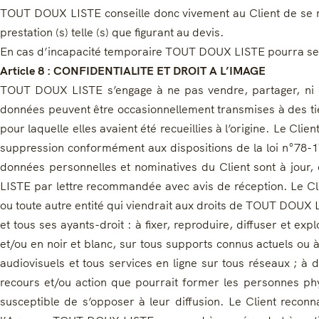
TOUT DOUX LISTE conseille donc vivement au Client de se ra
prestation (s) telle (s) que figurant au devis.
En cas d’incapacité temporaire TOUT DOUX LISTE pourra se fa
Article 8 : CONFIDENTIALITE ET DROIT A L’IMAGE
TOUT DOUX LISTE s’engage à ne pas vendre, partager, ni d
données peuvent être occasionnellement transmises à des tie
pour laquelle elles avaient été recueillies à l’origine. Le C
suppression conformément aux dispositions de la loi n°78-17
données personnelles et nominatives du Client sont à jour,
LISTE par lettre recommandée avec avis de réception. Le Cl
ou toute autre entité qui viendrait aux droits de TOUT DOUX L
et tous ses ayants-droit : à fixer, reproduire, diffuser et ex
et/ou en noir et blanc, sur tous supports connus actuels ou
audiovisuels et tous services en ligne sur tous réseaux ; 
recours et/ou action que pourrait former les personnes phys
susceptible de s’opposer à leur diffusion. Le Client reconn