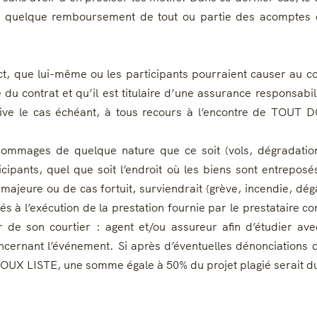
t, à quelque remboursement de tout ou partie des acomptes 
t, que lui-même ou les participants pourraient causer au cour
du contrat et qu’il est titulaire d’une assurance responsabilit
nvive le cas échéant, à tous recours à l’encontre de TOU
mmages de quelque nature que ce soit (vols, dégradations…
cipants, quel que soit l’endroit où les biens sont entrepos
 majeure ou de cas fortuit, surviendrait (grève, incendie, 
és à l’exécution de la prestation fournie par le prestataire c
e son courtier : agent et/ou assureur afin d’étudier avec l
rnant l’événement. Si après d’éventuelles dénonciations du c
T DOUX LISTE, une somme égale à 50% du projet plagié serait